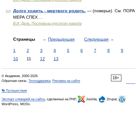
Долго ходить - мертвого родить.
— (поверье). См. ПОРА
110
МЕРА СПЕХ …
В.И. Даль. Пословицы русского народа
Страницы
←
Предыдущая
Следующая
→
1
2
3
4
5
6
7
8
9
10
11
12
13
© Академик, 2000-2026
18+
Обратная связь:
Техподдержка
,
Реклама на сайте
👣 Путешествия
Экспорт словарей на сайты
, сделанные на PHP,
Joomla,
Drupal,
WordPress, MODx.